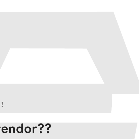
！
vendor??