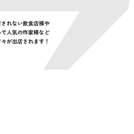
な人が出店するの？？
店されない飲食店様や
外で人気の作家様など
方々が出店されます！