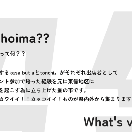
choima??
）って何？？
kasa but aとtonchi。がそれぞれ出店者として
ント参加で培った経験を元に東信地区に
を起こす為に立ち上げた蚤の市です。
カワイイ！！カッコイイ！ものが県内外から集まります
What's 