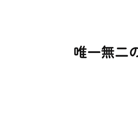
唯一無二
※雨天の場