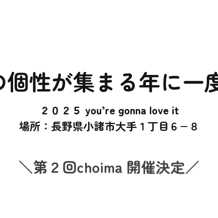
の個性が集まる年に一度
２０２５ you’re gonna love it
場所：長野県小諸市大手１丁目６−８
＼第２回choima 開催決定／
合は中止とさせて頂きます、最新情報は
公式インスタグラム
か