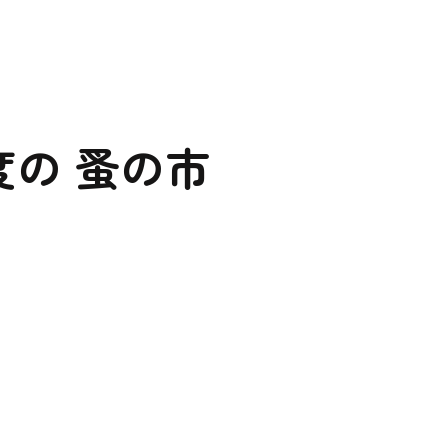
の 蚤の市
らチェック！